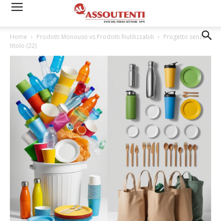
Home
Prodotti Monouso vs Prodotti Riutilizzabili
Progetto senza
titolo (22)