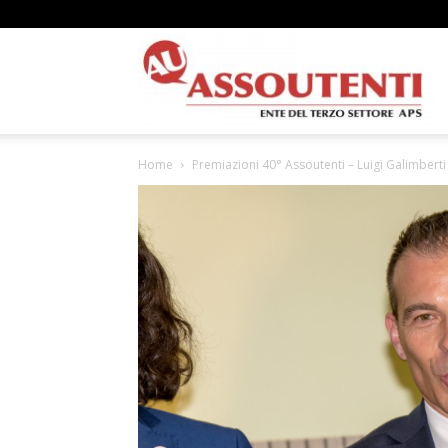
A
Home
Premiazioni 40° Assoutenti – Luigi Galimberti
N
A
–