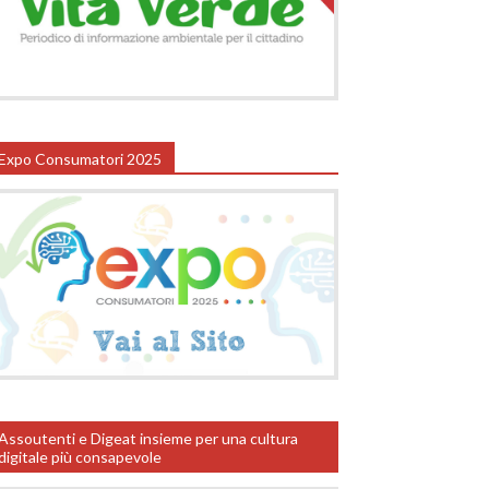
Expo Consumatori 2025
Assoutenti e Digeat insieme per una cultura
digitale più consapevole