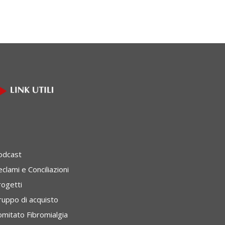
odcast
clami e Conciliazioni
rogetti
ruppo di acquisto
omitato Fibromialgia