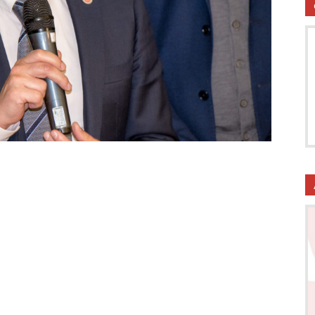
utela
ritti
i