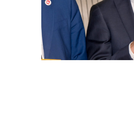
T
i
di
de