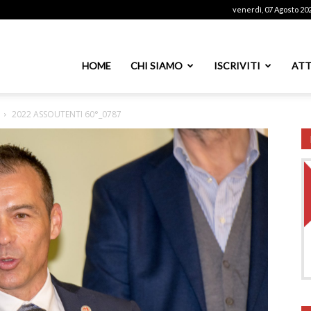
venerdì, 07 Agosto 20
ssoutenti
HOME
CHI SIAMO
ISCRIVITI
ATT
2022 ASSOUTENTI 60°_0787
azionale
PS