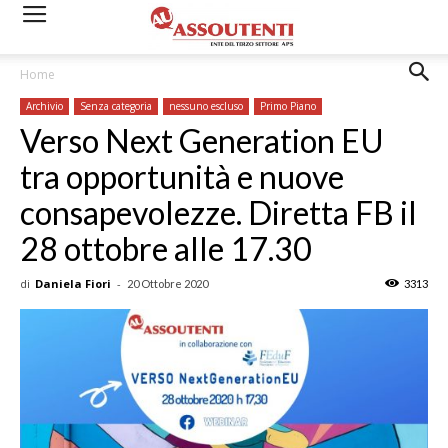
Home
Archivio
Senza categoria
nessuno escluso
Primo Piano
Verso Next Generation EU
tra opportunità e nuove
consapevolezze. Diretta FB il
28 ottobre alle 17.30
di
Daniela Fiori
-
20 Ottobre 2020
3313