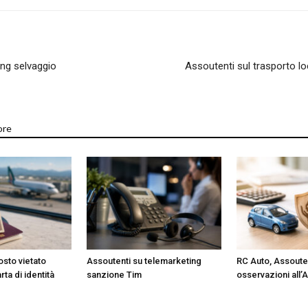
utela
ing selvaggio
Assoutenti sul trasporto l
ore
ritti
i
osto vietato
Assoutenti su telemarketing
RC Auto, Assoute
ta di identità
sanzione Tim
osservazioni all’A