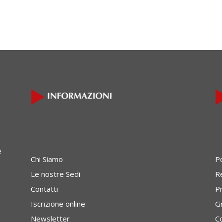
onsumatori
e
Chi Siamo
P
Le nostre Sedi
Re
Contatti
P
Iscrizione online
G
Newsletter
C