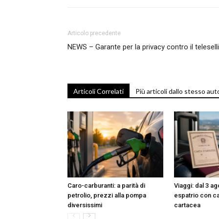
T
Articolo precedente
NEWS – Garante per la privacy contro il telesell
i
Articoli Correlati
Più articoli dallo stesso aut
di
de
Caro-carburanti: a parità di
Viaggi: dal 3 ag
petrolio, prezzi alla pompa
espatrio con car
diversissimi
cartacea