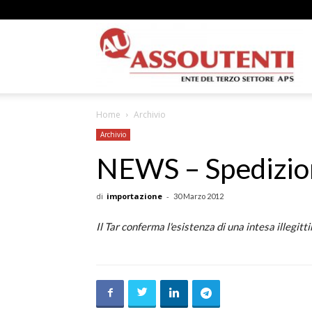
A
Home
Archivio
N
Archivio
NEWS – Spedizion
di
importazione
-
30 Marzo 2012
A
Il Tar conferma l'esistenza di una intesa illegitti
–