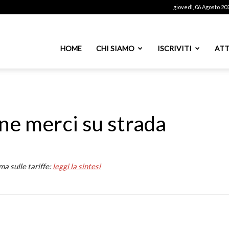
giovedì, 06 Agosto 20
ssoutenti
HOME
CHI SIAMO
ISCRIVITI
ATT
azionale
e merci su strada
PS
ma sulle tariffe:
leggi la sintesi