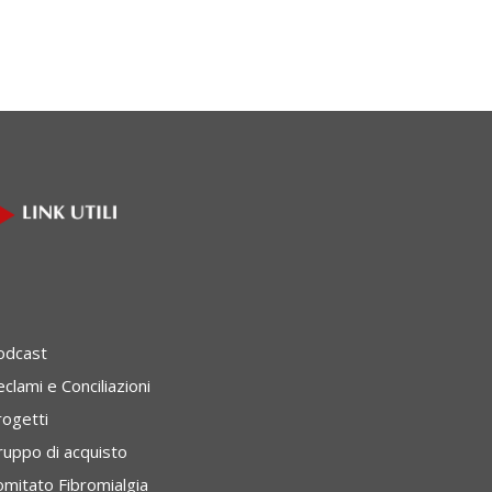
odcast
clami e Conciliazioni
rogetti
ruppo di acquisto
omitato Fibromialgia