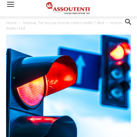
Home
Genova, Tar boccia ricorso contro multe T-Red
ricorso
multe t red