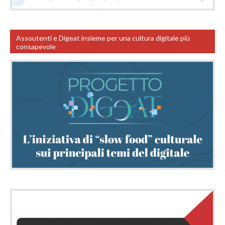
Assoutenti e Digeat insieme per una cultura digitale più
consapevole