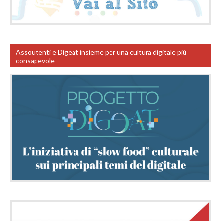
Assoutenti e Digeat insieme per una cultura digitale più
consapevole