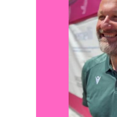
T
i
di
de