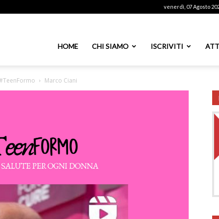
venerdì, 07 Agosto 20
ssoutenti
HOME
CHI SIAMO
ISCRIVITI
ATT
to #TeenFormo
Marco Ciani
azionale
PS