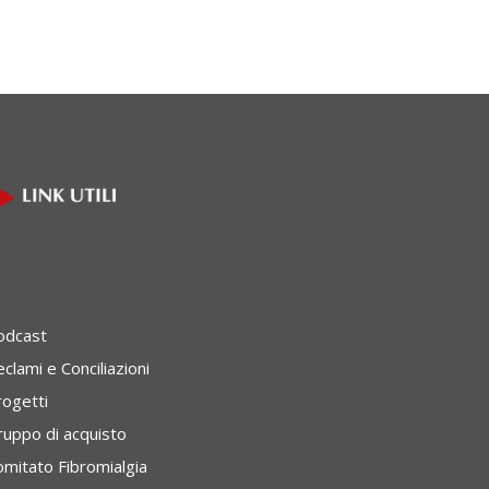
odcast
clami e Conciliazioni
rogetti
ruppo di acquisto
omitato Fibromialgia