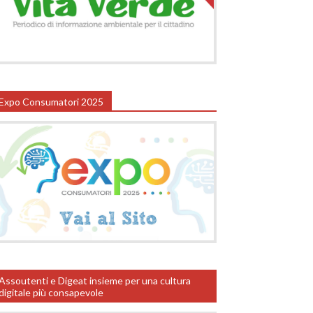
Expo Consumatori 2025
Assoutenti e Digeat insieme per una cultura
digitale più consapevole