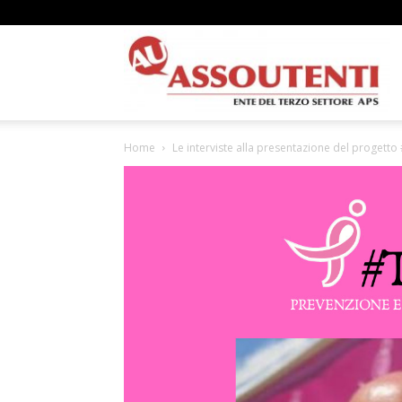
A
Home
Le interviste alla presentazione del proget
N
A
–