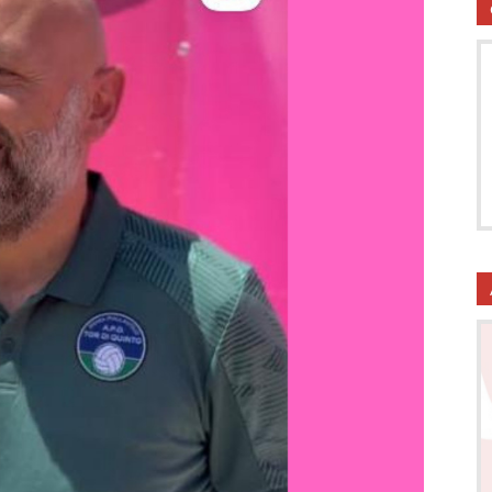
utela
ritti
i