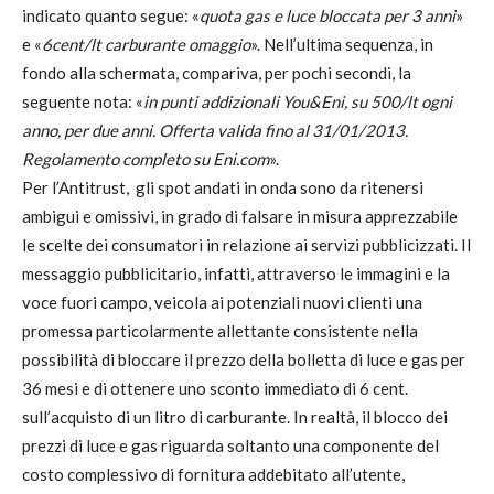
indicato quanto segue: «
quota gas e luce bloccata per 3 anni
»
e «
6cent/lt carburante omaggio
». Nell’ultima sequenza, in
fondo alla schermata, compariva, per pochi secondi, la
seguente nota: «
in punti addizionali You&Eni, su 500/lt ogni
anno, per due anni. Offerta valida fino al 31/01/2013.
Regolamento completo su Eni.com
».
Per l’Antitrust, gli spot andati in onda sono da ritenersi
ambigui e omissivi, in grado di falsare in misura apprezzabile
le scelte dei consumatori in relazione ai servizi pubblicizzati. Il
messaggio pubblicitario, infatti, attraverso le immagini e la
voce fuori campo, veicola ai potenziali nuovi clienti una
promessa particolarmente allettante consistente nella
possibilità di bloccare il prezzo della bolletta di luce e gas per
36 mesi e di ottenere uno sconto immediato di 6 cent.
sull’acquisto di un litro di carburante. In realtà, il blocco dei
prezzi di luce e gas riguarda soltanto una componente del
costo complessivo di fornitura addebitato all’utente,