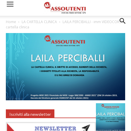
Home
LA CARTELLA CLINICA
LAILA PERCIBALLI - imm VIDEOCORSO
cartella clinica
Iscriviti alla newsletter