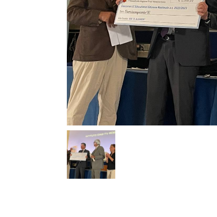
T
i
di
de