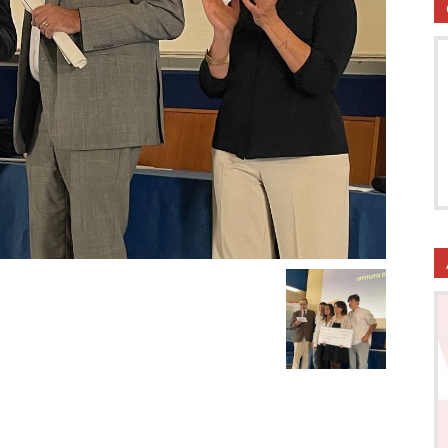
utela
ritti
i