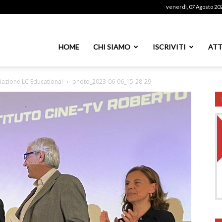
venerdì, 07 Agosto 20
ssoutenti
HOME
CHI SIAMO
ISCRIVITI
ATT
miazione LC Educational
photo_2023-06-06_15-28-29
azionale
PS