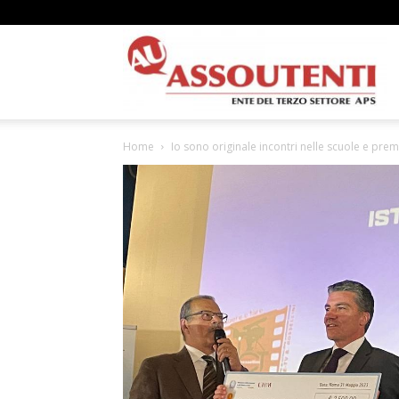
A
Home
Io sono originale incontri nelle scuole e pre
N
A
–