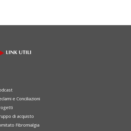
odcast
clami e Conciliazioni
rogetti
ruppo di acquisto
omitato Fibromialgia