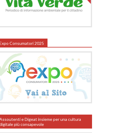
Expo Consumatori 2025
Assoutenti e Digeat insieme per una cultura
digitale più consapevole