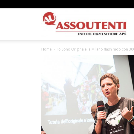
A
Home
Io Sono Originale: a Milano flash mob con 30
N
A
–