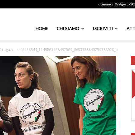
domenica, 09 Agosto 20
ssoutenti
HOME
CHI SIAMO
ISCRIVITI
ATT
0 ragazzi
46438344_1149863658497569_8693378849259388928_o
azionale
PS