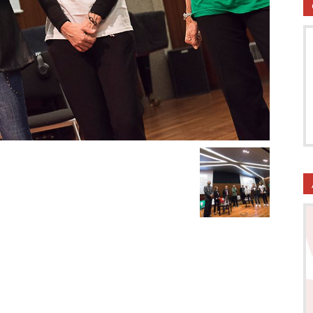
utela
ritti
i