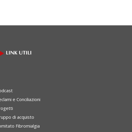
odcast
clami e Conciliazioni
rogetti
ruppo di acquisto
omitato Fibromialgia