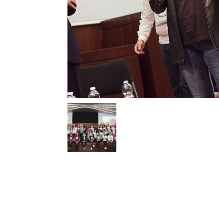
T
i
di
de