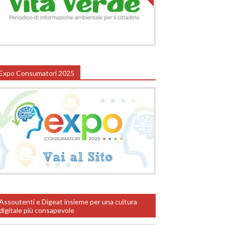
Expo Consumatori 2025
Assoutenti e Digeat insieme per una cultura
digitale più consapevole