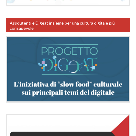
Assoutenti e Digeat insieme per una cultura digitale più
consapevole