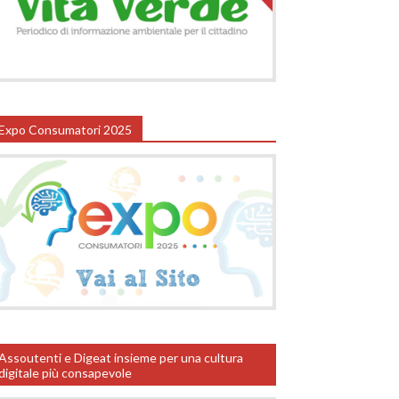
Expo Consumatori 2025
Assoutenti e Digeat insieme per una cultura
digitale più consapevole