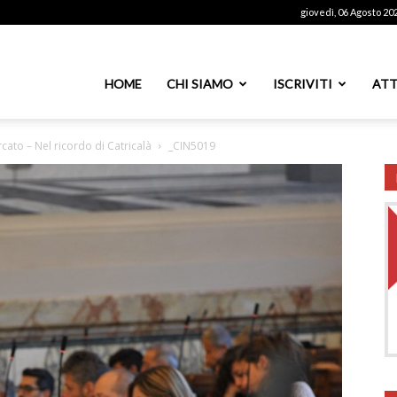
giovedì, 06 Agosto 20
ssoutenti
HOME
CHI SIAMO
ISCRIVITI
ATT
cato – Nel ricordo di Catricalà
_CIN5019
azionale
PS