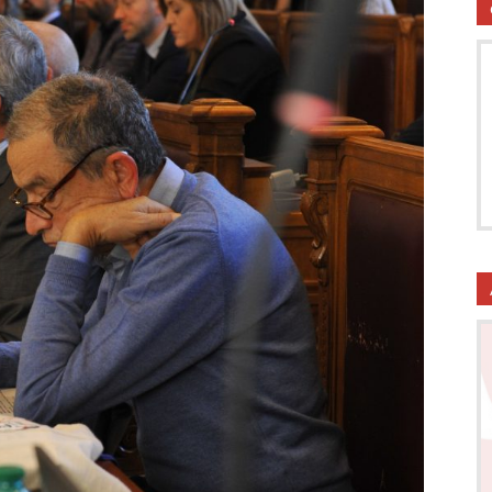
utela
ritti
i