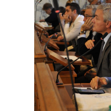
T
i
di
de