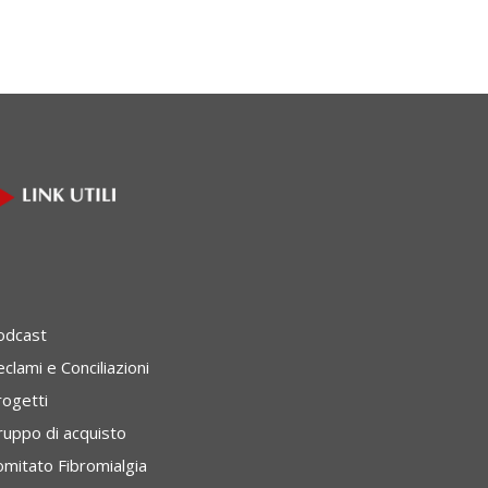
odcast
clami e Conciliazioni
rogetti
ruppo di acquisto
omitato Fibromialgia