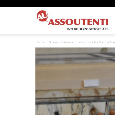
A
Home
Il consumatore è protagonista tra Stato e Mer
N
A
–