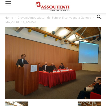
Home
Giovani Ambasciatori del Futuro: il convegno a Genova
IMG_20181114_124150