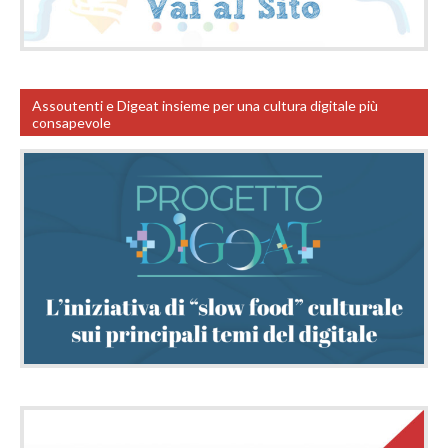
Assoutenti e Digeat insieme per una cultura digitale più
consapevole