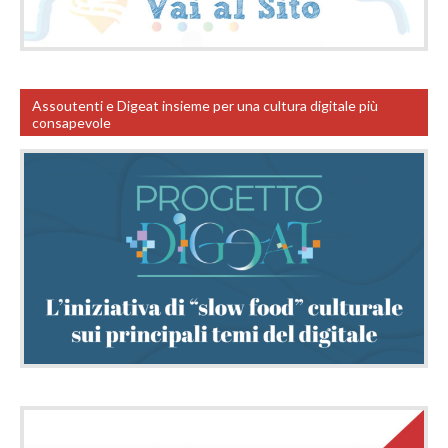
Assoutenti e Digeat insieme per una cultura digitale più
consapevole