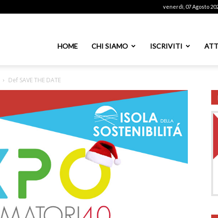
venerdì, 07 Agosto 20
ssoutenti
HOME
CHI SIAMO
ISCRIVITI
ATT
Def SAVE THE DATE
azionale
PS