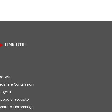
odcast
clami e Conciliazioni
rogetti
ruppo di acquisto
omitato Fibromialgia