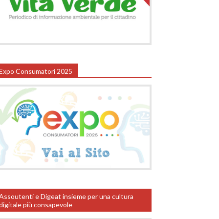
Expo Consumatori 2025
Assoutenti e Digeat insieme per una cultura
digitale più consapevole