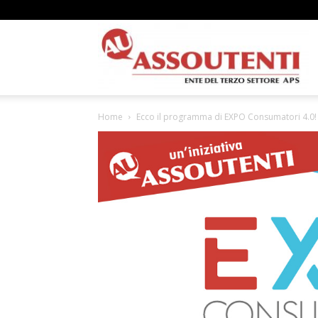
A
Home
Ecco il programma di EXPO Consumatori 4.0!
N
A
–