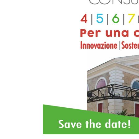
T
i
di
de