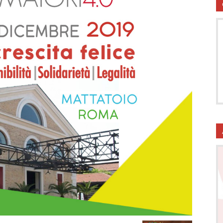
utela
ritti
i