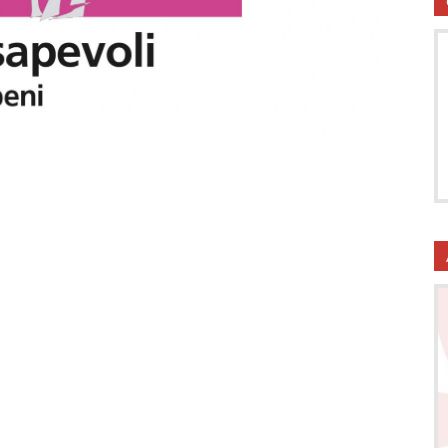
utela
ritti
i