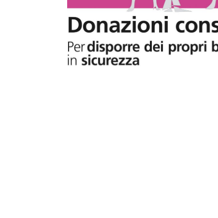
T
i
di
de