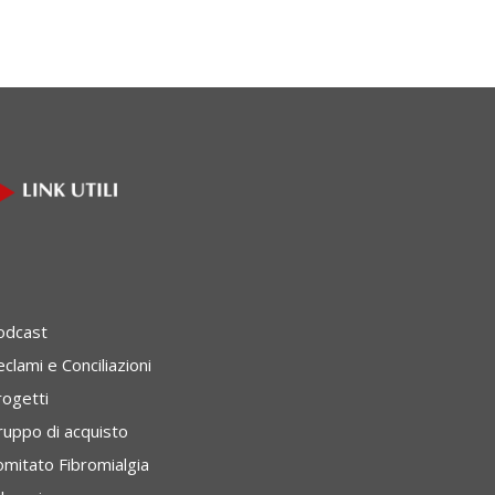
odcast
clami e Conciliazioni
rogetti
ruppo di acquisto
omitato Fibromialgia