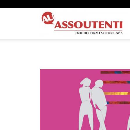
A
N
A
–