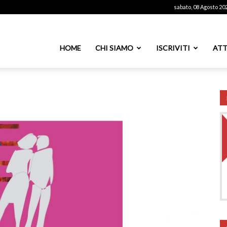
sabato, 08 Agosto 20
ssoutenti
HOME
CHI SIAMO
ISCRIVITI
ATT
azionale
PS