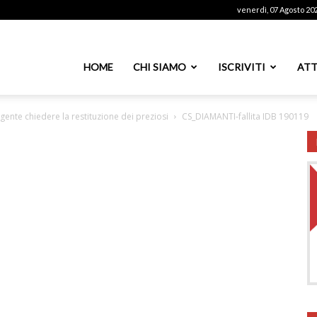
venerdì, 07 Agosto 20
ssoutenti
HOME
CHI SIAMO
ISCRIVITI
ATT
rgente chiedere la restituzione dei preziosi
CS_DIAMANTI-fallita IDB 190119
azionale
PS