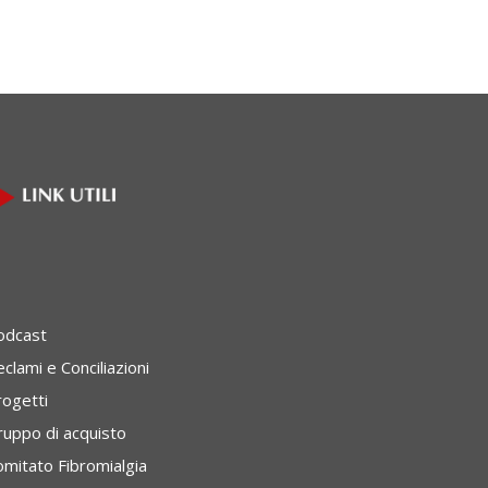
odcast
clami e Conciliazioni
rogetti
ruppo di acquisto
omitato Fibromialgia