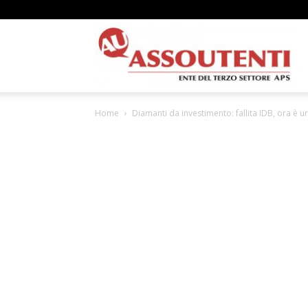
A
Home
Diamanti da investimento: fallita IDB, ora è u
N
A
–