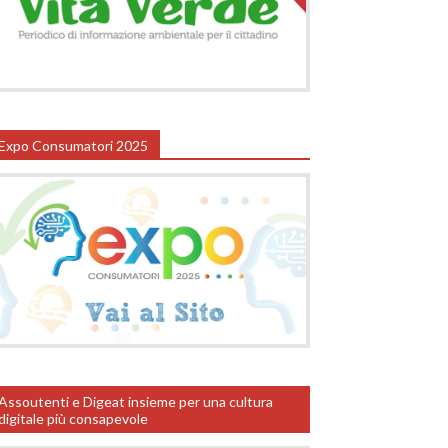
Expo Consumatori 2025
Assoutenti e Digeat insieme per una cultura
digitale più consapevole