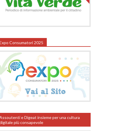
Expo Consumatori 2025
Assoutenti e Digeat insieme per una cultura
digitale più consapevole