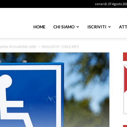
venerdì, 07 Agosto 20
ssoutenti
HOME
CHI SIAMO
ISCRIVITI
ATT
este di invalidità civile
INVALIDITA' CIVILE INPS
azionale
PS