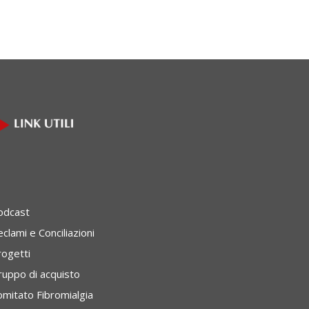
odcast
clami e Conciliazioni
rogetti
ruppo di acquisto
omitato Fibromialgia