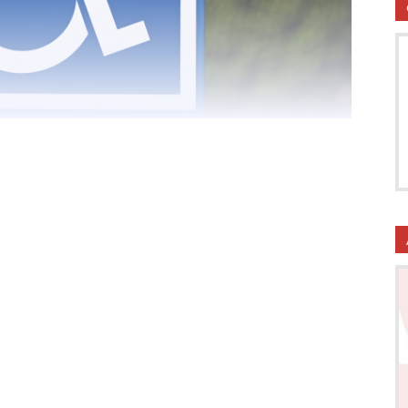
utela
ritti
i