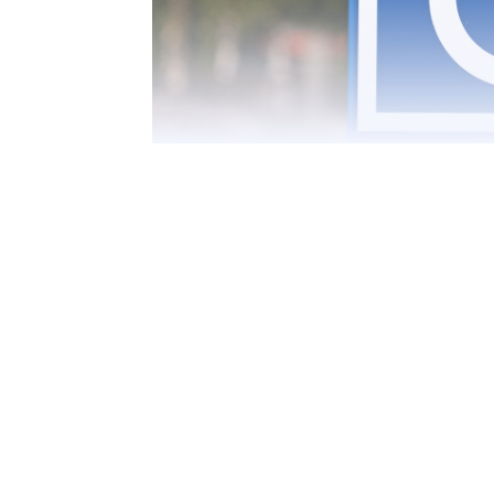
T
i
di
de