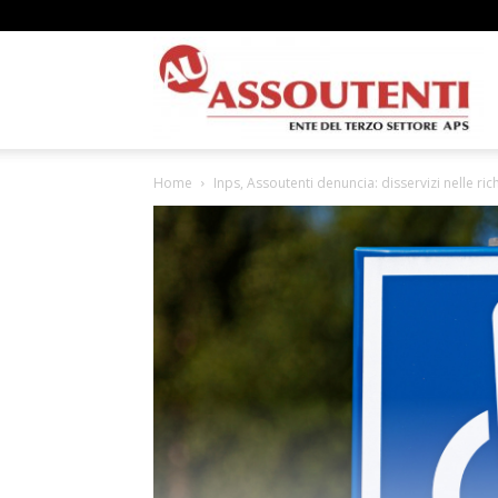
A
Home
Inps, Assoutenti denuncia: disservizi nelle richi
N
A
–