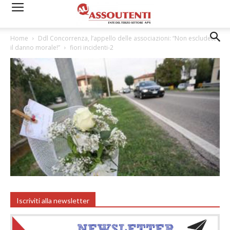
Home
Ddl Concorrenza, l’appello delle associazioni: “Non escludete
il danno morale!”
fiori incidenti-2
Iscriviti alla newsletter