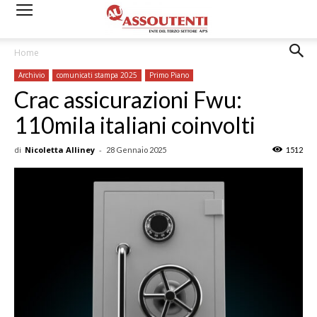
Home
Archivio
comunicati stampa 2025
Primo Piano
Crac assicurazioni Fwu:
110mila italiani coinvolti
di
Nicoletta Alliney
-
28 Gennaio 2025
1512