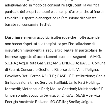
adeguamento, in modo da consentire agli utenti la verifica
puntuale dei propri consumi e dei tempi d’uso (anche al fine di
favorire il risparmio energetico) e l’emissione di bollette
basate sui consumi effettivi.
Dai primi elementi raccolti, risulterebbe che molte aziende
non hanno rispettato la tempistica per l’installazione di
misuratori rispondenti ai requisiti di legge. In particolare, le
imprese oggetto di accertamento sono le seguenti: A.M.G.
S.C.P.A.; Acqui Rete Gas S.r.l.; AMG ENERGIA; BA.SE.; Comune
di Scerni; Consorzio Gestione Risorse della Valle Peligna;
Favellato Reti; Fermo A.S.I.T.E.; GASPIU’ Distribuzione; Genia
(in liquidazione); Irno Service; Italfluid; Lario Reti Holding;
Metaedil; Metanosud Reti; Molise Gestioni; Multiservizi S.B.
Unipersonale; Scoppito Servizi; S.I.DI.GAS.; SEAB – Servizi
Energia Ambiente Bolzano; SO.GE.IM.; Soelia; Unigas.