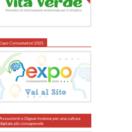
Expo Consumatori 2025
Assoutenti e Digeat insieme per una cultura
digitale più consapevole