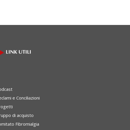
odcast
clami e Conciliazioni
rogetti
ruppo di acquisto
omitato Fibromialgia