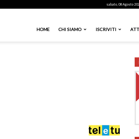
sabato, 08 Agosto 20
ssoutenti
HOME
CHI SIAMO
ISCRIVITI
ATT
azionale
PS