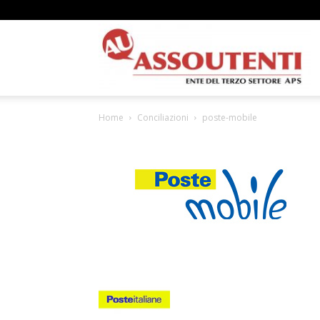
A
Home
Conciliazioni
poste-mobile
N
A
–