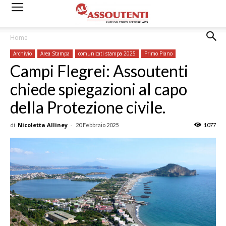
Home
Archivio
Area Stampa
comunicati stampa 2025
Primo Piano
Campi Flegrei: Assoutenti
chiede spiegazioni al capo
della Protezione civile.
di
Nicoletta Alliney
-
20 Febbraio 2025
1077