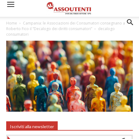
Home
Campania: le Associazioni dei Consumatori consegnano a
Roberto Fico il “Decalogo dei diritti consumatori”
decalogo
consumatori
Iscriviti alla newsletter