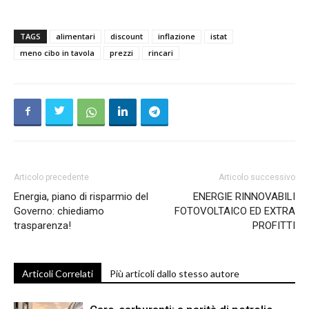
TAGS
alimentari
discount
inflazione
istat
meno cibo in tavola
prezzi
rincari
Articolo precedente
Articolo successivo
Energia, piano di risparmio del
ENERGIE RINNOVABILI
Governo: chiediamo
FOTOVOLTAICO ED EXTRA
trasparenza!
PROFITTI
Articoli Correlati
Più articoli dallo stesso autore