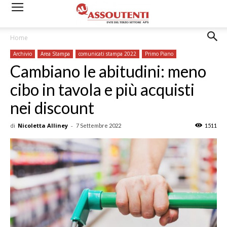
Home
Archivio
Area Stampa
comunicati stampa 2022
Primo Piano
Cambiano le abitudini: meno
cibo in tavola e più acquisti
nei discount
di
Nicoletta Alliney
-
7 Settembre 2022
1511