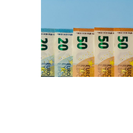
T
i
di
de