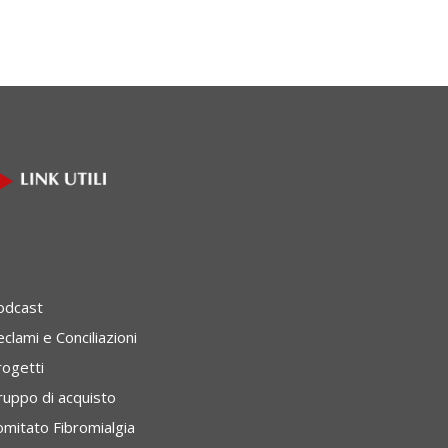
odcast
clami e Conciliazioni
rogetti
ruppo di acquisto
omitato Fibromialgia