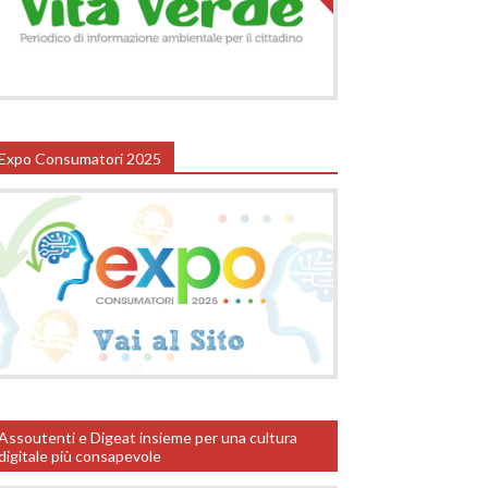
Expo Consumatori 2025
Assoutenti e Digeat insieme per una cultura
digitale più consapevole