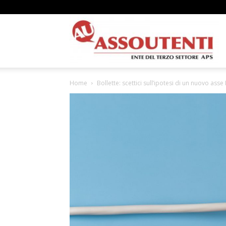
A
Home
Bollette: scettici sull’ipotesi di un nuovo ass
N
A
–