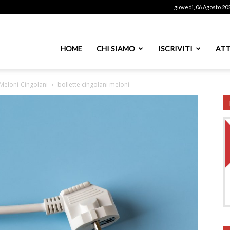
giovedì, 06 Agosto 20
ssoutenti
HOME
CHI SIAMO
ISCRIVITI
ATT
e Meloni-Cingolani
bollette cingolani meloni
azionale
PS