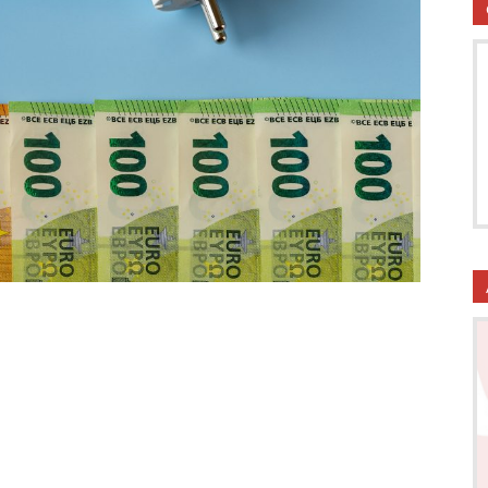
utela
ritti
i