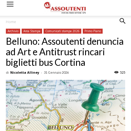
Home
Archivio
Area Stampa
Comunicati stampa 2026
Primo Piano
Belluno: Assoutenti denuncia
ad Art e Antitrust rincari
biglietti bus Cortina
di
Nicoletta Alliney
-
31 Gennaio 2026
525