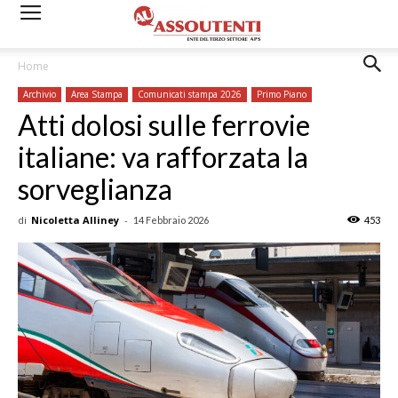
Home
Archivio
Area Stampa
Comunicati stampa 2026
Primo Piano
Atti dolosi sulle ferrovie
italiane: va rafforzata la
sorveglianza
di
Nicoletta Alliney
-
14 Febbraio 2026
453