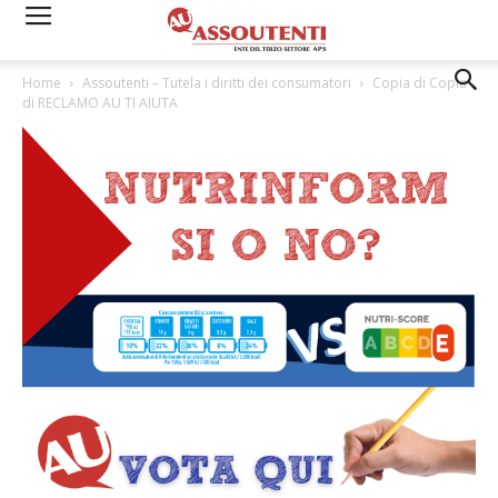
Home
Assoutenti – Tutela i diritti dei consumatori
Copia di Copia
di RECLAMO AU TI AIUTA