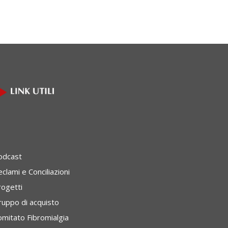
odcast
clami e Conciliazioni
rogetti
ruppo di acquisto
omitato Fibromialgia