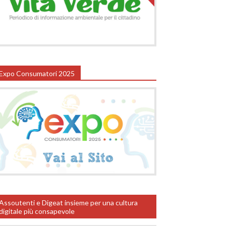
Expo Consumatori 2025
Assoutenti e Digeat insieme per una cultura
digitale più consapevole