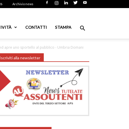
26
Archivio news
IVITÀ
CONTATTI
STAMPA
e ed apre uno sportello al pubblico - Umbria Domani
Iscriviti alla newsletter