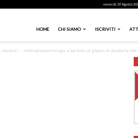
venerdì, 07 Agosto 20
ssoutenti
HOME
CHI SIAMO
ISCRIVITI
ATT
cittadino”
UmbriaDomani Perugia, a San Sisto un gruppo di cittadini fa ret
azionale
PS