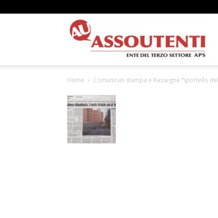
A
Home
Comunicati stampa e Rassegna “Sportello del 
N
A
–