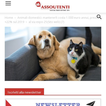
Home
Animali domestici: mantenerli costa 1.000 euro annui, prezzi
+22% sul 2019
al via expo 25(Sito web) (7)
Iscriviti alla newsletter