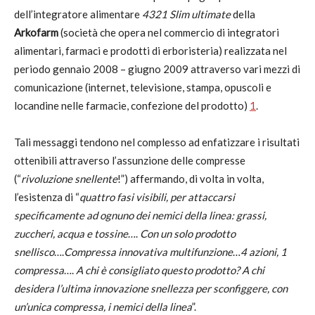
dell’integratore alimentare
4321
Slim ultimate
della
Arkofarm
(società che opera nel commercio di integratori
alimentari, farmaci e prodotti di erboristeria) realizzata nel
periodo gennaio 2008 – giugno 2009 attraverso vari mezzi di
comunicazione (internet, televisione, stampa, opuscoli e
locandine nelle farmacie, confezione del prodotto)
1
.
Tali messaggi tendono nel complesso ad enfatizzare i risultati
ottenibili attraverso l’assunzione delle compresse
(“
rivoluzione snellente
!”) affermando, di volta in volta,
l’esistenza di “
quattro fasi visibili, per attaccarsi
specificamente ad ognuno dei nemici della linea: grassi,
zuccheri, acqua e tossine
….
Con un solo prodotto
snellisco
….
Compressa innovativa multifunzione
…
4 azioni, 1
compressa
….
A chi è consigliato questo prodotto? A chi
desidera l’ultima innovazione snellezza per sconfiggere, con
un’unica compressa, i nemici della linea
”.