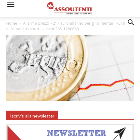
Home
Allarme prezzi: +217 euro all’anno per gli alimentari, +519
euro per i trasporti
ocpi-285_1280660
Iscriviti alla newsletter