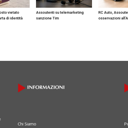
osto vietato
Assoutenti su telemarketing
RC Auto, Assoute
ta di identità
sanzione Tim
osservazioni all’A
e
Chi Siamo
P