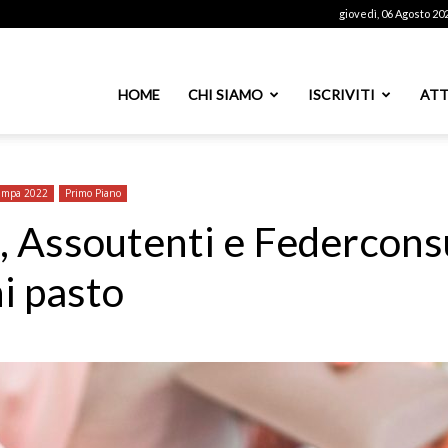
giovedì, 06 Agosto 20
ssoutenti
HOME
CHI SIAMO
ISCRIVITI
ATT
azionale
tampa 2022
Primo Piano
 Assoutenti e Federcons
i pasto
PS