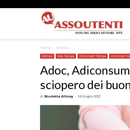
A
Home
Archivio
N
Archivio
Area Stampa
Comunicati Stampa
comunicati s
Adoc, Adiconsum,
sciopero dei buon
A
di
Nicoletta Alliney
-
14 Giugno 2022
–