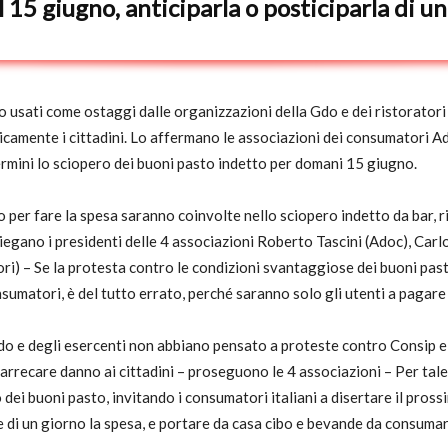
l 15 giugno, anticiparla o posticiparla di u
 usati come ostaggi dalle organizzazioni della Gdo e dei ristoratori 
icamente i cittadini. Lo affermano le associazioni dei consumatori A
mini lo sciopero dei buoni pasto indetto per domani 15 giugno.
sto per fare la spesa saranno coinvolte nello sciopero indetto da bar, 
spiegano i presidenti delle 4 associazioni Roberto Tascini (Adoc), Car
) – Se la protesta contro le condizioni svantaggiose dei buoni pasto
sumatori, è del tutto errato, perché saranno solo gli utenti a pagare il
do e degli esercenti non abbiano pensato a proteste contro Consip e 
di arrecare danno ai cittadini – proseguono le 4 associazioni – Per t
ei buoni pasto, invitando i consumatori italiani a disertare il pros
re di un giorno la spesa, e portare da casa cibo e bevande da consumar