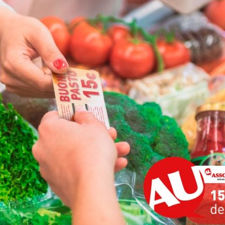
utela
ritti
i