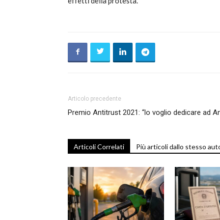
effetti della protesta.
Articolo precedente
Premio Antitrust 2021: “lo voglio dedicare ad An
Articoli Correlati
Più articoli dallo stesso aut