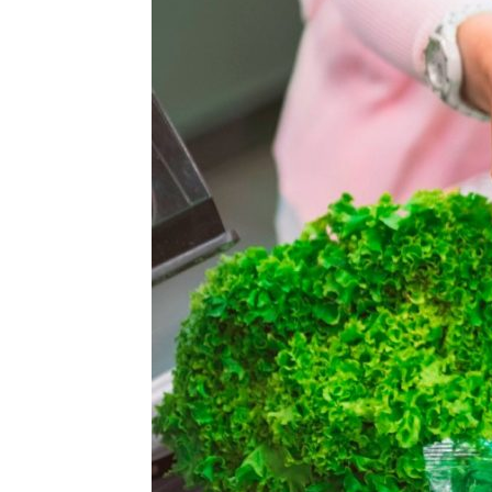
T
i
di
de