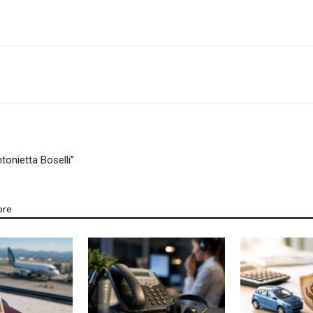
tonietta Boselli”
ore