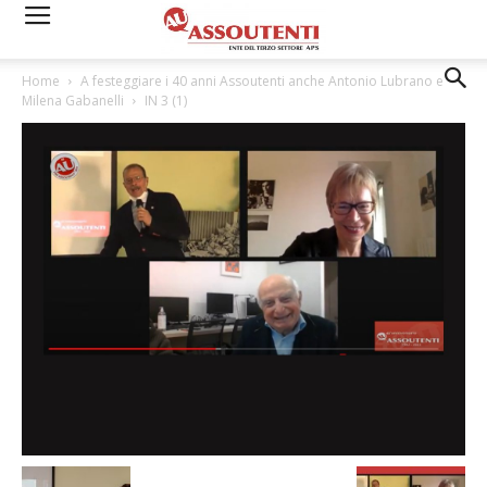
Home
A festeggiare i 40 anni Assoutenti anche Antonio Lubrano e
Milena Gabanelli
IN 3 (1)