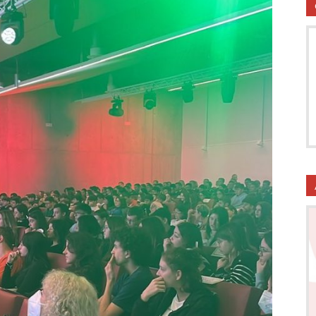
utela
ritti
i