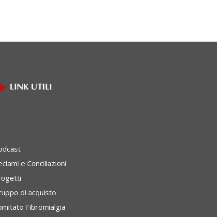
odcast
clami e Conciliazioni
rogetti
ruppo di acquisto
omitato Fibromialgia