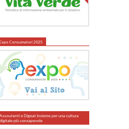
Expo Consumatori 2025
Assoutenti e Digeat insieme per una cultura
digitale più consapevole