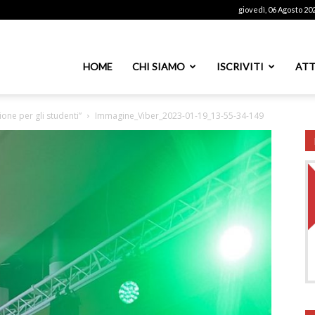
giovedì, 06 Agosto 20
ssoutenti
HOME
CHI SIAMO
ISCRIVITI
ATT
ione per gli studenti”
Immagine_Viber_2023-01-19_13-55-34-149
azionale
PS