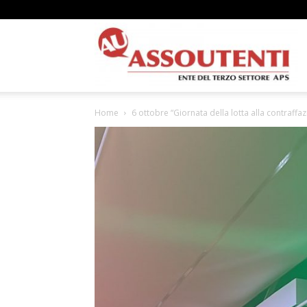
A
Home
6 ottobre “Giornata della lotta alla contraffaz
N
A
–