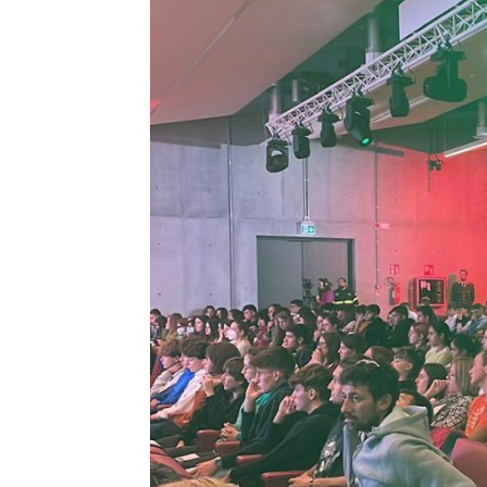
T
i
di
de