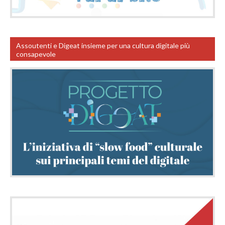
Assoutenti e Digeat insieme per una cultura digitale più
consapevole