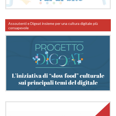
Assoutenti e Digeat insieme per una cultura digitale più
consapevole