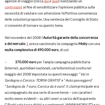
agenzie di viaggio (clicca
qui
e
qua
)
realizzando un
controspot
al fine di sensibilizzare l’opinione pubblica sulla
necessità di valutare con attenzione l’effettiva convenienza
delle soluzioni proposte. Una sentenza del Consiglio di Stato
ci consente di tornare su questo tema.
Nel novembre del 2008 l’
Autorità garante della concorrenza
e del mercato
1
aveva sanzionato la compagnia
Moby
con una
multa complessiva di 490.000 euro
, di cui
:
–
370.000 euro
per l’ampia campagna pubblicitaria
(internet, quotidiani nazionali, cartellonistica) svolta nel
maggio del 2008 impostata su questi messaggi: “
Vai in
Sardegna o Corsica: TORNI GRATIS
” e “
Auto passeggero
”
“
Sardegna da 7 euro; Corsica da 6 euro
”. Il
claim
principale era
accompagnato da una serie di avvertenze – con caratteri
molto meno evidenti – su altri oneri a carico dell’acquirente
(“
Paghi solo tasse diritti e supplementi. WWW.MOBY.IT
") e su