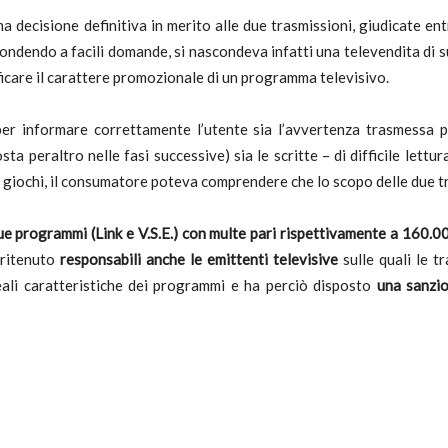
 decisione definitiva in merito alle due trasmissioni, giudicate en
onsumatori
pondendo a facili domande, si nascondeva infatti una televendita di su
icare il carattere promozionale di un programma televisivo.
 per informare correttamente l’utente sia l’avvertenza trasmessa p
ta peraltro nelle fasi successive) sia le scritte – di difficile lettu
 giochi, il consumatore poteva comprendere che lo scopo delle due tr
ue programmi (Link e V.S.E.)
con multe pari rispettivamente a 160.0
a ritenuto
responsabili anche le emittenti televisive
sulle quali le 
ali caratteristiche dei programmi e ha perciò disposto
una sanzio