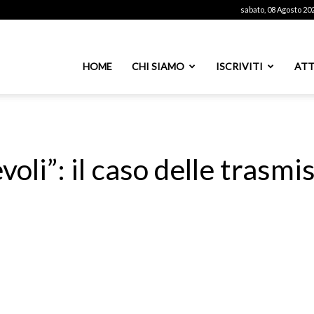
sabato, 08 Agosto 20
ssoutenti
HOME
CHI SIAMO
ISCRIVITI
ATT
azionale
voli”: il caso delle trasm
PS