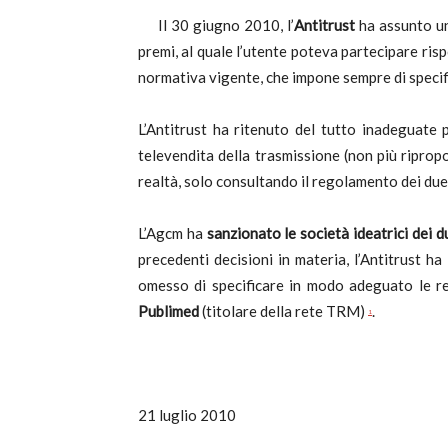
Il 30 giugno 2010, l’
Antitrust
ha assunto una
c
premi, al quale l’utente poteva partecipare ris
normativa vigente, che impone sempre di specif
L’Antitrust ha ritenuto del tutto inadeguate
televendita della trasmissione (non più ripropos
realtà, solo consultando il regolamento dei due
L’Agcm ha
sanzionato le società ideatrici dei d
precedenti decisioni in materia, l’Antitrust h
omesso di specificare in modo adeguato le re
Publimed
(titolare della rete TRM)
.
1
21 luglio 2010