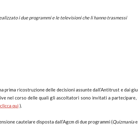
utela
ealizzato i due programmi e le televisioni che li hanno trasmessi
ritti
a prima ricostruzione delle decisioni assunte dall’Antitrust e dai gi
isive nel corso delle quali gli ascoltatori sono invitati a partecipare
clicca qui
).
i
pensione cautelare disposta dall’Agcm di due programmi (
Quizmania