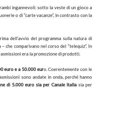
trambi ingannevoli: sotto la veste di un gioco a
onerie o di “carte vacanze”, in contrasto con la
rima dell’avvio del programma sulla natura di
ra – che comparivano nel corso del “telequiz”. In
asmissioni era la promozione di prodotti.
00 euro e a 50.000 eur
o. Coerentemente con le
trasmissioni sono andate in onda, perché hanno
ne di 5.000 euro sia per Canale italia
sia per