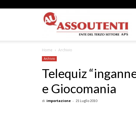
A
Home
Archivio
N
Archivio
Telequiz “inganne
e Giocomania
A
di
importazione
-
21 Luglio 2010
–