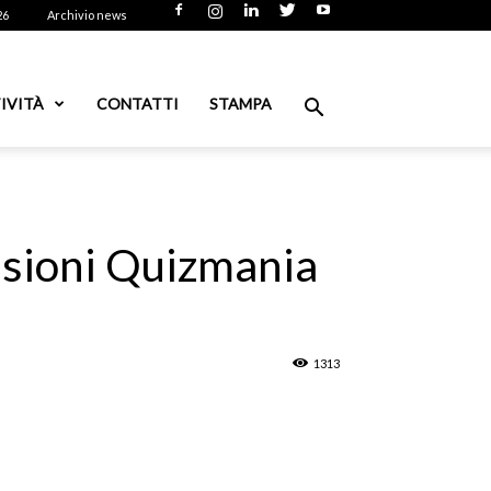
26
Archivio news
IVITÀ
CONTATTI
STAMPA
issioni Quizmania
1313