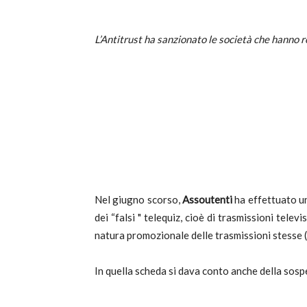
T
L’Antitrust ha sanzionato le società che hanno r
i
di
Nel giugno scorso,
Assoutenti
ha effettuato un
dei “falsi " telequiz, cioè di trasmissioni telev
natura promozionale delle trasmissioni stesse (
de
In quella scheda si dava conto anche della sos