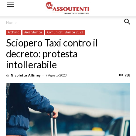
Home
Archivio
Area Stampa
Comunicati Stampa 2023
Sciopero Taxi contro il
decreto: protesta
intollerabile
di
Nicoletta Alliney
-
7 Agosto 2023
938