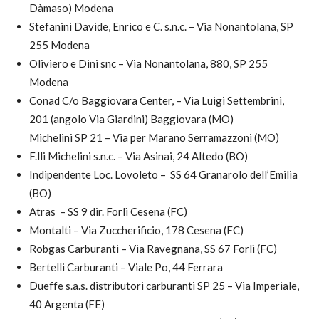
Dàmaso) Modena
Stefanini Davide, Enrico e C. s.n.c. – Via Nonantolana, SP
255 Modena
Oliviero e Dini snc – Via Nonantolana, 880, SP 255
Modena
Conad C/o Baggiovara Center, – Via Luigi Settembrini,
201 (angolo Via Giardini) Baggiovara (MO)
Michelini SP 21 – Via per Marano Serramazzoni (MO)
F.lli Michelini s.n.c. – Via Asinai, 24 Altedo (BO)
Indipendente Loc. Lovoleto – SS 64 Granarolo dell’Emilia
(BO)
Atras – SS 9 dir. Forlì Cesena (FC)
Montalti – Via Zuccherificio, 178 Cesena (FC)
Robgas Carburanti – Via Ravegnana, SS 67 Forlì (FC)
Bertelli Carburanti – Viale Po, 44 Ferrara
Dueffe s.a.s. distributori carburanti SP 25 – Via Imperiale,
40 Argenta (FE)