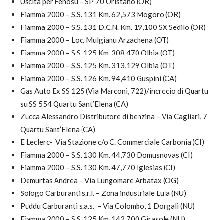
Uscita per Fenosu – SP 70 Oristano (OR)
Fiamma 2000 – S.S. 131 Km. 62,573 Mogoro (OR)
Fiamma 2000 – S.S. 131 D.C.N. Km. 19,100 SX Sedilo (OR)
Fiamma 2000 – Loc. Mulgianu Arzachena (OT)
Fiamma 2000 – S.S. 125 Km. 308,470 Olbia (OT)
Fiamma 2000 – S.S. 125 Km. 313,129 Olbia (OT)
Fiamma 2000 – S.S. 126 Km. 94,410 Guspini (CA)
Gas Auto Ex SS 125 (Via Marconi, 722)/incrocio di Quartu
su SS 554 Quartu Sant’Elena (CA)
Zucca Alessandro Distributore di benzina – Via Cagliari, 7
Quartu Sant’Elena (CA)
E Leclerc- Via Stazione c/o C. Commerciale Carbonia (CI)
Fiamma 2000 – S.S. 130 Km. 44,730 Domusnovas (CI)
Fiamma 2000 – S.S. 130 Km. 47,770 Iglesias (CI)
Demurtas Andrea – Via Lungomare Arbatax (OG)
Sologo Carburanti s.r.l. – Zona industriale Lula (NU)
Puddu Carburanti s.a.s. – Via Colombo, 1 Dorgali (NU)
Fiamma 2000 – S.S. 125 Km. 142,700 Girasole (NU)