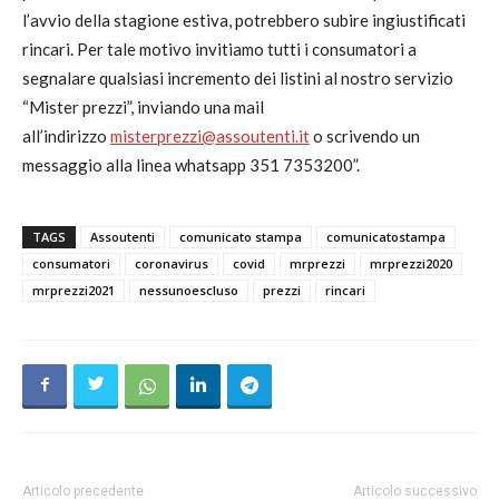
l’avvio della stagione estiva, potrebbero subire ingiustificati
rincari. Per tale motivo invitiamo tutti i consumatori a
segnalare qualsiasi incremento dei listini al nostro servizio
“Mister prezzi”, inviando una mail
all’indirizzo
misterprezzi@assoutenti.it
o scrivendo un
messaggio alla linea whatsapp 351 7353200”.
TAGS
Assoutenti
comunicato stampa
comunicatostampa
consumatori
coronavirus
covid
mrprezzi
mrprezzi2020
mrprezzi2021
nessunoescluso
prezzi
rincari
Articolo precedente
Articolo successivo