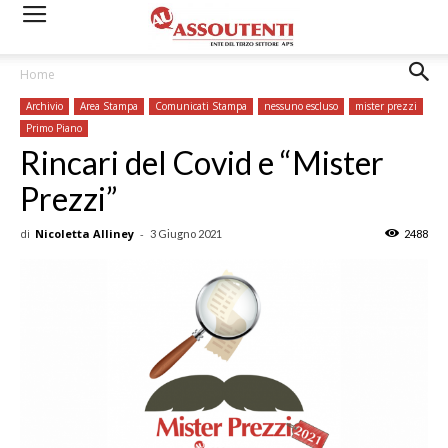
Home
Archivio
Area Stampa
Comunicati Stampa
nessuno escluso
mister prezzi
Primo Piano
Rincari del Covid e “Mister
Prezzi”
di
Nicoletta Alliney
-
3 Giugno 2021
2488