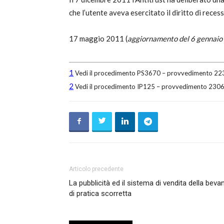
che l’utente aveva esercitato il diritto di rece
c
17 maggio 2011 (
aggiornamento del 6 gennai
1
Vedi il procedimento PS3670 – provvedimento 22339
2
Vedi il procedimento IP125 – provvedimento 23066,
Articolo precedente
La pubblicità ed il sistema di vendita della bev
di pratica scorretta