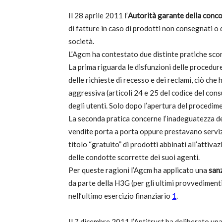
Il 28 aprile 2011 l’
Autorità garante della conc
T
di fatture in caso di prodotti non consegnati o 
società.
L’Agcm ha contestato due distinte pratiche scor
La prima riguarda le disfunzioni delle procedure
delle richieste di recesso e dei reclami, ciò che
i
aggressiva (articoli 24 e 25 del codice del cons
degli utenti. Solo dopo l’apertura del procedim
La seconda pratica concerne l’inadeguatezza de
vendite porta a porta oppure prestavano servizio
di
titolo “gratuito” di prodotti abbinati all’attiva
delle condotte scorrette dei suoi agenti.
Per queste ragioni l’Agcm ha applicato una
san
da parte della H3G (per gli ultimi provvedimenti
de
nell’ultimo esercizio finanziario
1
.
Il 7 dicembre 2011 l’Antitrust ha deliberato un