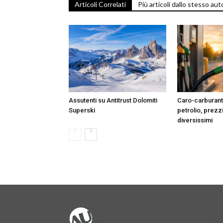
Articoli Correlati
Più articoli dallo stesso aut
Assutenti su Antitrust Dolomiti
Caro-carburanti:
Superski
petrolio, prezz
diversissimi