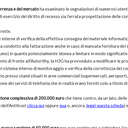
orrenza e del mercato
ha esaminato le segnalazioni di numerosi utent
utela
di esercizio del diritto di recesso sia l’errata prospettazione delle c
rette.
 interne di verifica della effettiva consegna del materiale informatic
 ha condotto alla fatturazione anche in caso di mancata fornitura del s
umo) in quanto potenzialmente idonea a limitare in modo significativo,
ento di fronte all’Autorithy, la H3G ha provveduto a modificare le pr
l sistema interno di monitoraggio e verifica della correttezza del 
 presso stand situati in aree commerciali (supermercati, aeroporti, s
ritti
zione dei servizi di telefonia che in realtà erano forniti solo a titol
zione complessiva di 200.000 euro
che tiene contro, da un lato, dell
 dell’Antitrust
clicca qui
oppure
qua
o, ancora,
leggi questa scheda
) 
i
a
nuova sanzione di 50.000 euro
per aver continuato a richiedere il 