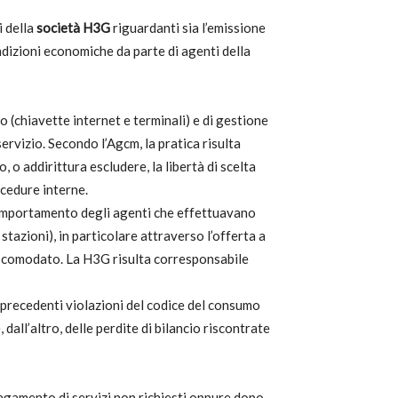
i della
società H3G
riguardanti sia l’emissione
ondizioni economiche da parte di agenti della
o (chiavette internet e terminali) e di gestione
ervizio. Secondo l’Agcm, la pratica risulta
 o addirittura escludere, la libertà di scelta
ocedure interne.
comportamento degli agenti che effettuavano
tazioni), in particolare attraverso l’offerta a
o di comodato. La H3G risulta corresponsabile
e precedenti violazioni del codice del consumo
e, dall’altro, delle perdite di bilancio riscontrate
pagamento di servizi non richiesti oppure dopo