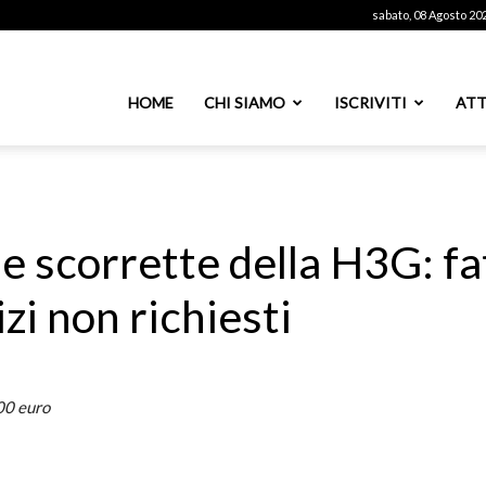
sabato, 08 Agosto 20
ssoutenti
HOME
CHI SIAMO
ISCRIVITI
ATT
azionale
he scorrette della H3G: fa
zi non richiesti
PS
00 euro