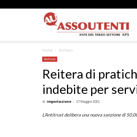
A
Home
Archivio
N
Archivio
Reitera di pratic
indebite per servi
A
di
importazione
-
17 Maggio 2011
L’Antitrust delibera una nuova sanzione di 50.0
–