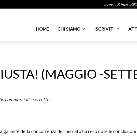
giovedì, 06 Agosto 20
ssoutenti
HOME
CHI SIAMO
ISCRIVITI
ATT
azionale
USTA! (MAGGIO -SETT
PS
che commerciali scorrette
 garante della concorrenza del mercato ha reso note le conclusioni 