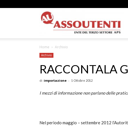
A
Home
Archivio
N
Archivio
RACCONTALA GI
di
importazione
-
1 Ottobre 2012
A
I mezzi di informazione non parlano delle prati
–
Nel periodo maggio – settembre 2012 l’Autorità