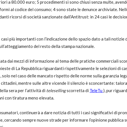
eriori a 80.000 euro; 5 procedimenti si sono chiusi senza multe, avend
ormi al codice del consumo; 4 sono state le denunce archiviate. Nel
utela
anti ricorsi di società sanzionate dall’Antitrust: in 24 casi le decisi
asi più importanti con l’indicazione dello spazio dato a tali notizie d
ll’atteggiamento del resto della stampa nazionale.
ata dai mezzi di informazione al tema delle pratiche commerciali scor
hieste di La Repubblica riguardanti rispettivamente le selezioni di c
o, solo nel caso delle mancato rispetto delle norme sulla garanzia leg
ritti
ttadini, mentre sulle altre vicende il silenzio è sconcertante: talora
lla sera per l’attività di
teleselling
scorretta di
TeleTu
), pur rigua
ani con tiratura meno elevata.
i
umatori, continuerà a dare notizia di tutti i casi significativi di pron
, cercando sempre nuove strade per informare l’opinione pubblica sul