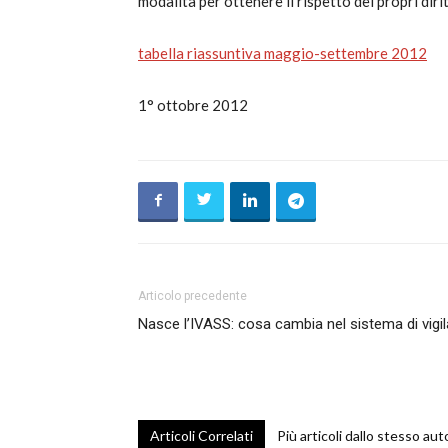
modalità per ottenere il rispetto dei propri dirit
c
tabella riassuntiva maggio-settembre 2012
1° ottobre 2012
Articolo precedente
Nasce l’IVASS: cosa cambia nel sistema di vigil
Articoli Correlati
Più articoli dallo stesso aut