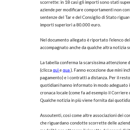
scorrette: in 18 casi gli importi sono stati sup
aziende per modificare comportamenti non conf
T
sentenze del Tar e del Consiglio di Stato riguard
importi superiori a 80.000 euro.
Nel documento allegato è riportato l’elenco dei c
i
accompagnato anche da qualche altra notizia su
La tabella conferma la scarsissima attenzione d
(clicca
qui
e
qua
). Fanno eccezione due mini inc
pagamento) e i contratti a distanza. Per il rest
di
quotidiani hanno informato in modo adeguato i ci
cronaca locale (come fa ad esempio il Corriere de
Qualche notizia in più viene fornita dai quotidi
de
Assoutenti, così come altre associazioni dei cons
che riguardano condotte scorrette delle aziende