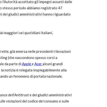
o l’Autorità accettato gli impegni assunti dalle
lo stesso periodo abbiamo registrato 47
oni dei giudici amministrativi hanno riguardato
ai maggiori sei quotidiani italiani,
rette, già emersa nelle precedenti rilevazioni
asting (che nascondono spesso corsi a
ale da parte di
Apple
e
Acer
alcuni grandi
 la notizia è relegata inspiegabilmente alla
rdando un fenomeno di portata nazionale.
unce dell’Antitrust e dei giudici amministrativi
le violazioni del codice del consumo e sulle