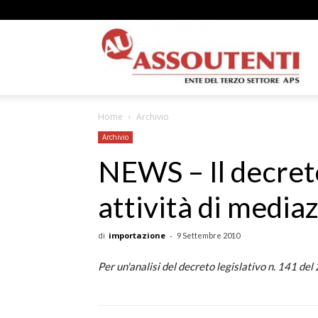
A
Home
Archivio
N
Archivio
NEWS – Il decreto
attività di mediaz
A
di
importazione
-
9 Settembre 2010
Per un'analisi del decreto legislativo n. 141 de
–