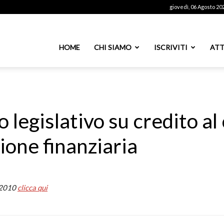
giovedì, 06 Agosto 20
ssoutenti
HOME
CHI SIAMO
ISCRIVITI
ATT
azionale
 legislativo su credito a
ione finanziaria
PS
l 2010
clicca qui