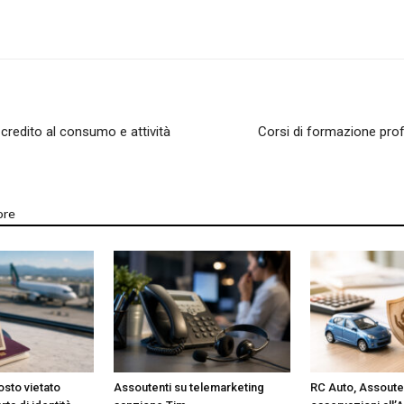
utela
 credito al consumo e attività
Corsi di formazione prof
ore
ritti
i
osto vietato
Assoutenti su telemarketing
RC Auto, Assoute