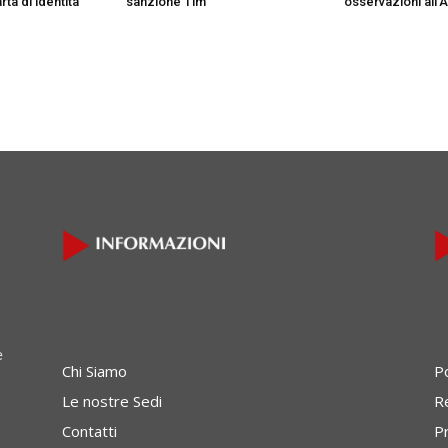
ta di identità
sanzione Tim
osservazioni all’A
onsumatori
e
Chi Siamo
P
Le nostre Sedi
Re
Contatti
P