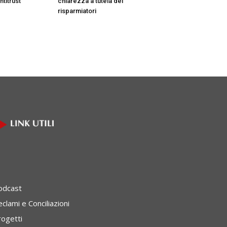
ntitrust
chiarezza a tutela dei
risparmiatori
odcast
clami e Conciliazioni
rogetti