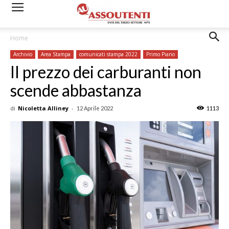
Home
Archivio
Area Stampa
comunicati stampa 2022
Primo Piano
Il prezzo dei carburanti non
scende abbastanza
di
Nicoletta Alliney
-
12 Aprile 2022
1113