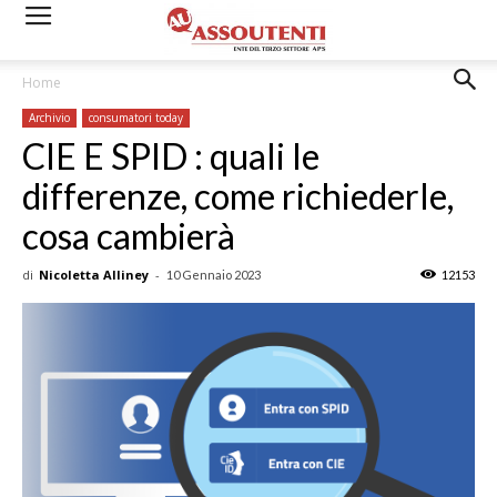
Home
Archivio
consumatori today
CIE E SPID : quali le
differenze, come richiederle,
cosa cambierà
di
Nicoletta Alliney
-
10 Gennaio 2023
12153